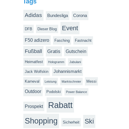
Tags
Adidas
Bundesliga
Corona
Event
DFB
Dieser Blog
F50 adizero
Fasching
Fastnacht
Fußball
Gratis
Gutschein
Heimatfest
Hologramm
Jabulani
Johannismarkt
Jack Wolfskin
Karneval
Messi
Leistung
Marktschreier
Outdoor
Podolski
Power Balance
Rabatt
Prospekt
Shopping
Ski
Sicherheit