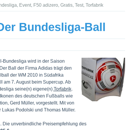
ndesliga
,
Event
,
F50 adizero
,
Gratis
,
Test
,
Torfabrik
Der Bundesliga-Ball
l-Bundesliga wird in der Saison
Der Ball der Firma Adidas trägt den
elball der WM 2010 in Südafrika
ll am 7. August beim Supercup. Ab
desliga seine(n) eigene(n)
Torfabrik
.
n Ikonen des deutschen Fußballs wie
n, Gerd Müller, vorgestellt. Mit von
r Lukas Podolski und Thomas Müller.
h. Die unverbindliche Preisempfehlung des