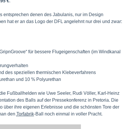
,95 €
.
ls entsprechen denen des Jabulanis, nur im Design
arben hat er an das Logo der DFL angelehnt nur drei und zwar:
GripnGroove“ für bessere Flugeigenschaften (im Windkanal
rungverhalten
nd des speziellen thermischen Klebeverfahrens
urethan und 10 % Polyurethan
die Fußballhelden wie Uwe Seeler, Rudi Völler, Karl-Heinz
ation des Balls auf der Pressekonferenz in Pretoria. Die
 über ihre eigenen Erlebnisse und die schönsten Tore der
 man den
Torfabrik
-Ball noch einmal in voller Pracht.