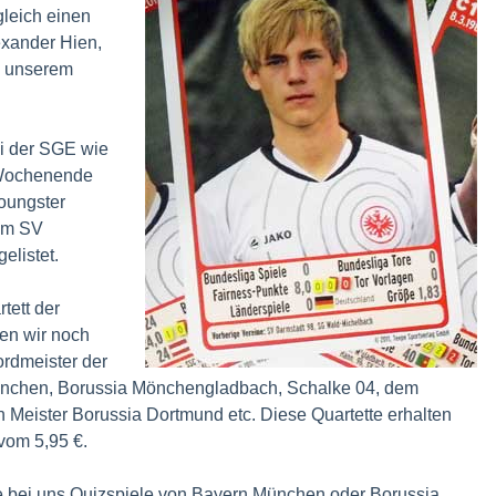
gleich einen
exander Hien,
s unserem
i der SGE wie
 Wochenende
Youngster
vom SV
elistet.
ett der
ben wir noch
rdmeister der
nchen, Borussia Mönchengladbach, Schalke 04, dem
 Meister Borussia Dortmund etc. Diese Quartette erhalten
vom 5,95 €.
 bei uns Quizspiele von Bayern München oder Borussia