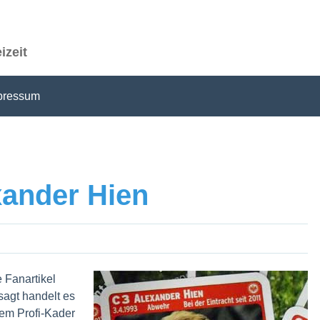
izeit
pressum
xander Hien
 Fanartikel
sagt handelt es
dem Profi-Kader