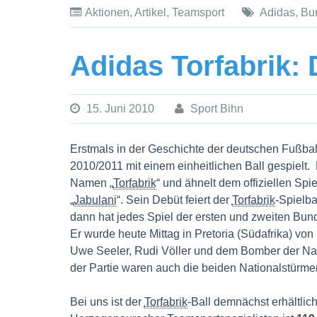
Aktionen
,
Artikel
,
Teamsport
Adidas
,
Bu
Adidas Torfabrik: 
15. Juni 2010
Sport Bihn
Erstmals in der Geschichte der deutschen Fußbal
2010/2011 mit einem einheitlichen Ball gespielt. 
Namen „
Torfabrik
“ und ähnelt dem offiziellen Spi
„
Jabulani
“. Sein Debüt feiert der
Torfabrik
-Spielba
dann hat jedes Spiel der ersten und zweiten Bun
Er wurde heute Mittag in Pretoria (Südafrika) vo
Uwe Seeler, Rudi Völler und dem Bomber der Natio
der Partie waren auch die beiden Nationalstürme
Bei uns ist der
Torfabrik
-Ball demnächst erhältlic