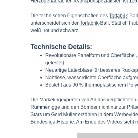
Herzogenauracher Teamsportspezialisten ist
119
Die technischen Eigenschaften des
Torfabrik
-Bal
unterscheidet sich der
Torfabrik
-Ball. Statt elf F
weiß, rot und schwarz.
Technische Details:
Revolutionäre Panelform und Oberfläche „
getestet)
Neuartige Latexblase für besseres Rücksp
Nahtlose, wasserdichte Oberfläche aufgre
Besteht aus 90 % thermoplastischem Poly
Die Marketingexperten von Adidas verpflichteten 
Rummenigge und den Bomber nicht nur zur Präsent
Stars um Gerd Müller erzählen in dem Werbevideo
Bundesliga-Historie. Am Ende des Videos sieht