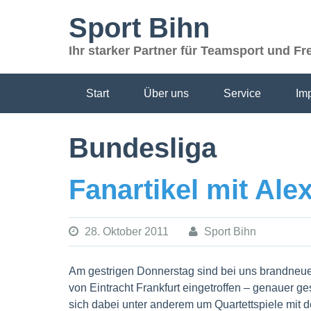
Skip
Sport Bihn
to
content
Ihr starker Partner für Teamsport und Fre
Start
Über uns
Service
Im
Bundesliga
Fanartikel mit Ale
28. Oktober 2011
Sport Bihn
Am gestrigen Donnerstag sind bei uns brandneue
von Eintracht Frankfurt eingetroffen – genauer ge
sich dabei unter anderem um Quartettspiele mit 