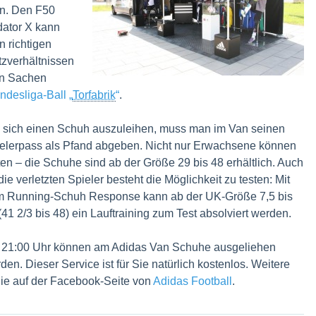
nn. Den F50
dator X kann
n richtigen
zverhältnissen
in Sachen
ndesliga-Ball „
Torfabrik
“
.
sich einen Schuh auszuleihen, muss man im Van seinen
elerpass als Pfand abgeben. Nicht nur Erwachsene können
ten – die Schuhe sind ab der Größe 29 bis 48 erhältlich. Auch
 die verletzten Spieler besteht die Möglichkeit zu testen: Mit
 Running-Schuh Response kann ab der UK-Größe 7,5 bis
(41 2/3 bis 48) ein Lauftraining zum Test absolviert werden.
 21:00 Uhr können am Adidas Van Schuhe ausgeliehen
den. Dieser Service ist für Sie natürlich kostenlos. Weitere
Sie auf der Facebook-Seite von
Adidas Football
.