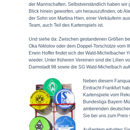
der Mannschaften. Selbstverständlich haben wir 
Blick hinein geworfen, um herauszufinden, ob Al
der Sohn von Martina Hien, einer Verkäuferin au
Team, auch Teil des Kartenspiels ist.
Und siehe da: Zwischen gestandenen Größen be
Oka Niklolov oder dem Doppel-Torschütze vom
Erwin Hoffer findet sich der Wald-Michelbacher 
wieder. Unter früheren Vereinen sind die Lilien 
Darmstadt 98 sowie die SG Wald-Michelbach aufg
Neben diesem Fanquart
Eintracht Frankfurt ha
Kartenspiele vom Reko
Bundesliga Bayern Mü
amtierenden deutschen
Sie bei uns zum Preis 
Außerdem erhalten Sie