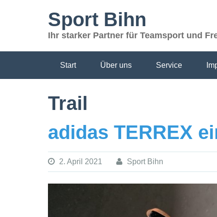
Skip
Sport Bihn
to
content
Ihr starker Partner für Teamsport und Fre
Start
Über uns
Service
Im
Trail
adidas TERREX ei
2. April 2021
Sport Bihn