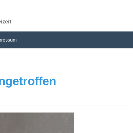
izeit
pressum
ngetroffen