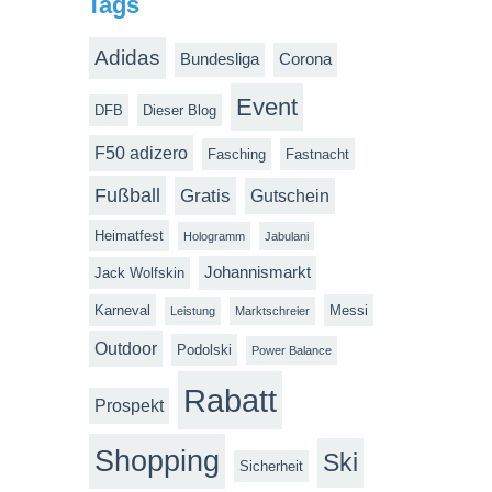
Tags
Adidas
Bundesliga
Corona
Event
DFB
Dieser Blog
F50 adizero
Fasching
Fastnacht
Fußball
Gratis
Gutschein
Heimatfest
Hologramm
Jabulani
Johannismarkt
Jack Wolfskin
Karneval
Messi
Leistung
Marktschreier
Outdoor
Podolski
Power Balance
Rabatt
Prospekt
Shopping
Ski
Sicherheit