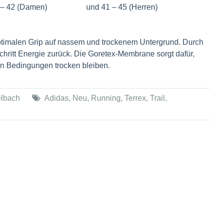
Größen 37 – 42 (Damen) und 41 – 45 (Herren)
ptimalen Grip auf nassem und trockenem Untergrund. Durch
itt Energie zurück. Die Goretex-Membrane sorgt dafür,
en Bedingungen trocken bleiben.
lbach
Adidas
,
Neu
,
Running
,
Terrex
,
Trail
,